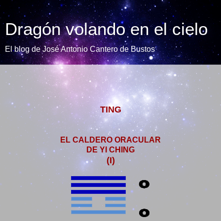
Dragón volando en el cielo
El blog de José Antonio Cantero de Bustos
TING
EL CALDERO ORACULAR
DE YI CHING
(I)