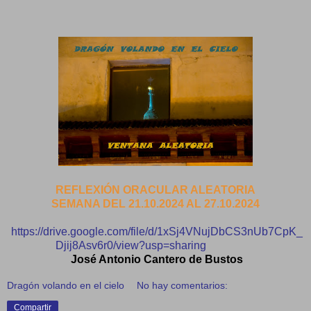
REFLEXIÓN ORACULAR ALEATORIA
SEMANA DEL 21.10.2024 AL 27.10.2024
https://drive.google.com/file/d/1xSj4VNujDbCS3nUb7CpK_
Djij8Asv6r0/view?usp=sharing
José Antonio Cantero de Bustos
Dragón volando en el cielo
No hay comentarios:
Compartir