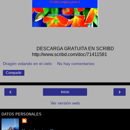
DESCARGA GRATUITA EN SCRIBD
http://www.scribd.com/doc/71411581
Dragón volando en el cielo
No hay comentarios:
Compartir
‹
›
Inicio
Ver versión web
DATOS PERSONALES