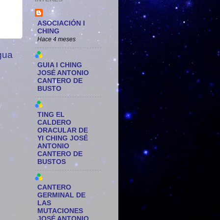
ASOCIACIÓN I
CHING
Hace 4 meses
gua
GUIA I CHING
JOSÉ ANTONIO
CANTERO DE
BUSTO
TING EL
CALDERO
ORACULAR DE
YI CHING JOSÉ
ANTONIO
CANTERO DE
BUSTOS
CANTERO
GERMINAL DE
LAS
MUTACIONES
JOSÉ ANTONIO