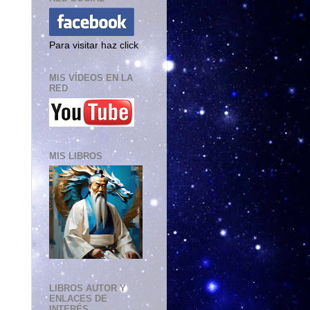
Para visitar haz click
MIS VÍDEOS EN LA
RED
MIS LIBROS
LIBROS AUTOR Y
ENLACES DE
INTERÉS