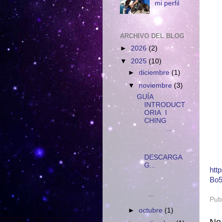
mi perfil
ARCHIVO DEL BLOG
►
2026
(2)
▼
2025
(10)
►
diciembre
(1)
▼
noviembre
(3)
GUÍA
INTRODUCT
ORIA I
CHING
...
D
DESCARGA
G...
htt
Bo5
...
Pub
►
octubre
(1)