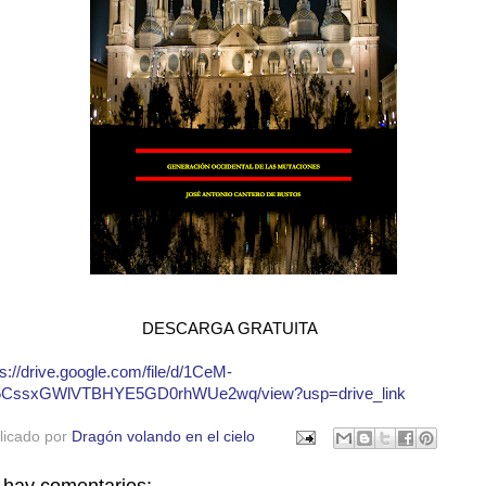
ESCARGA GRATUITA
ps://drive.google.com/file/d/1CeM-
CssxGWlVTBHYE5GD0rhWUe2wq/view?usp=drive_link
licado por
Dragón volando en el cielo