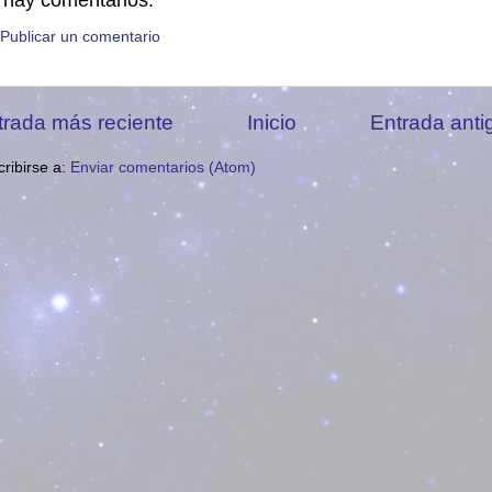
 hay comentarios:
Publicar un comentario
trada más reciente
Inicio
Entrada anti
ribirse a:
Enviar comentarios (Atom)