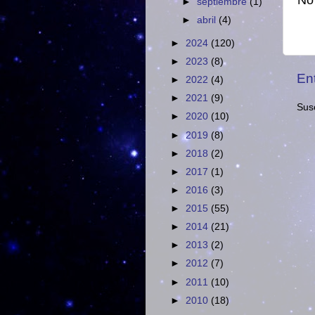
No
►
septiembre
(1)
►
abril
(4)
►
2024
(120)
►
2023
(8)
En
►
2022
(4)
►
2021
(9)
Susc
►
2020
(10)
►
2019
(8)
►
2018
(2)
►
2017
(1)
►
2016
(3)
►
2015
(55)
►
2014
(21)
►
2013
(2)
►
2012
(7)
►
2011
(10)
►
2010
(18)