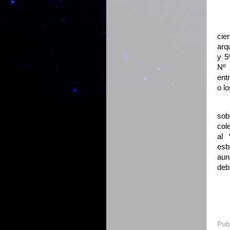
cie
arq
y 5
Nº 
ent
o l
sob
col
al 
esb
aun
deb
Pub