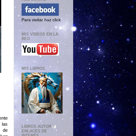
Para visitar haz click
MIS VÍDEOS EN LA
RED
MIS LIBROS
ente
 las
LIBROS AUTOR Y
e de
ENLACES DE
INTERÉS