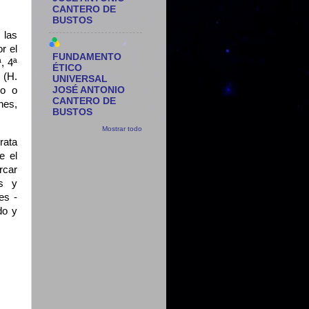
CANTERO DE
BUSTOS
 las
r el
FUNDAMENTO
, 4ª
ÉTICO
 (H.
UNIVERSAL
JOSÉ ANTONIO
io o
CANTERO DE
nes,
BUSTOS
Mostrar todo
rata
e el
rcar
as y
es -
do y