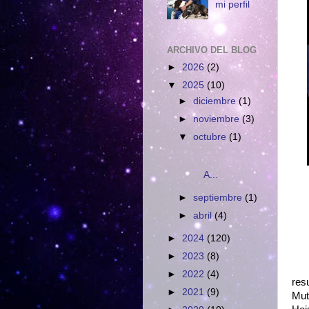
mi perfil
ARCHIVO DEL BLOG
►
2026
(2)
▼
2025
(10)
►
diciembre
(1)
►
noviembre
(3)
▼
octubre
(1)
A...
►
septiembre
(1)
►
abril
(4)
►
2024
(120)
►
2023
(8)
►
2022
(4)
res
►
2021
(9)
Mut