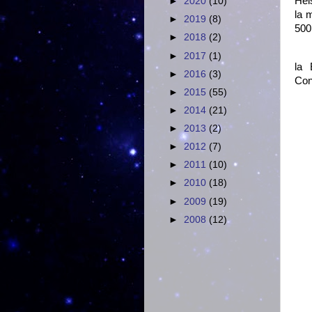
Hei
►
2020
(10)
la 
►
2019
(8)
500
►
2018
(2)
►
2017
(1)
la 
►
2016
(3)
Con
►
2015
(55)
►
2014
(21)
►
2013
(2)
►
2012
(7)
►
2011
(10)
►
2010
(18)
►
2009
(19)
►
2008
(12)