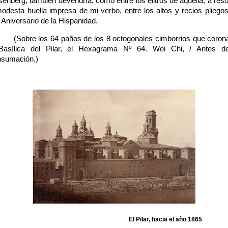
senberg, también devendría, como entre los élitros de aquélla, a reso
modesta huella impresa de mi verbo, entre los altos y recios pliegos
 Aniversario de la Hispanidad.
(Sobre los 64 paños de los 8 octogonales cimborrios que coron
Basílica del Pilar, el Hexagrama Nº 64. Wei Chi, / Antes d
sumación.)
El Pilar, hacia el año 1865