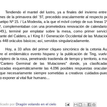
Tendiendo el mantel del lustro, ya a finales del invierno entre
rnes de la primavera del ´97, precedido oracularmente al respecto po
uetipo Nº 15. / La Modestia, a la que el móvil cortejo de sus líneas 1ª
ª, complementaban con una prometedora renovación de calendario
49.), terminé por emplatar sobre la mesa, como primer servic
rante del Caldero, a I King II / Generación Occidental de las Mutacio
os 448 oráculos básicos; así, servidos singularizadamente.
Hoy, a 33 años del primer cliqueo sincrónico de la cetonia Au
re el emblemático evento hispano y la publicación de Ting, vuelv
eóptero de la rosa, penetrando trastienda de tiempo y territorio, a ma
“Cantero Germinal de las Mutaciones” donde, ya clasificad
ozadas esquemáticamente las 4.096 posibles respuestas oracular
que necesariamente siempre sometidas a creativos cuidados-pue
o exponer al vital fluir humano…
licado por
Dragón volando en el cielo