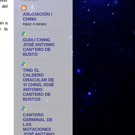
lver
 del
ASOCIACIÓN I
CHING
an a
Hace 4 meses
e la
GUIA I CHING
JOSÉ ANTONIO
CANTERO DE
BUSTO
TING EL
CALDERO
ORACULAR DE
YI CHING JOSÉ
ANTONIO
CANTERO DE
BUSTOS
CANTERO
GERMINAL DE
LAS
MUTACIONES
JOSÉ ANTONIO