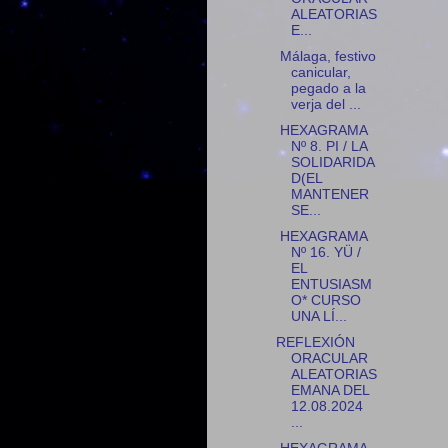
ALEATORIAS
E...
Málaga, festivo
canicular,
pegado a la
verja del ...
HEXAGRAMA
Nº 8. PI / LA
SOLIDARIDA
D(EL
MANTENER
SE...
HEXAGRAMA
Nº 16. YÜ /
EL
ENTUSIASM
O* CURSO
UNA LÍ...
REFLEXIÓN
ORACULAR
ALEATORIAS
EMANA DEL
12.08.2024
...