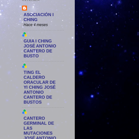
ASOCIACIÓN I
CHING
Hace 4 meses
GUIA I CHING
JOSÉ ANTONIO
CANTERO DE
BUSTO
TING EL
CALDERO
ORACULAR DE
YI CHING JOSÉ
ANTONIO
CANTERO DE
BUSTOS
CANTERO
GERMINAL DE
LAS
MUTACIONES
JOSÉ ANTONIO