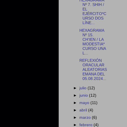
HEXAGRAMA
Nº 7. SHIH /
EL
EJÉRCITO*C
URSO DOS
LÍNE...
HEXAGRAMA
Nº 15.
CH'IEN / LA
MODESTIA*
CURSO UNA
L...
REFLEXIÓN
ORACULAR
ALEATORIAS
EMANA DEL
05.08.2024...
►
julio
(12)
►
junio
(12)
►
mayo
(11)
►
abril
(4)
►
marzo
(6)
►
febrero
(4)