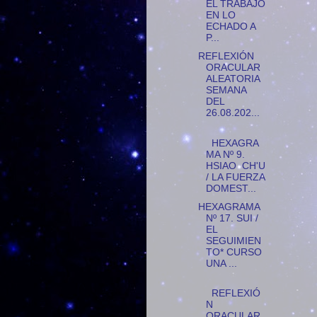
EL TRABAJO
EN LO
ECHADO A
P...
REFLEXIÓN
ORACULAR
ALEATORIA
SEMANA
DEL
26.08.202...
HEXAGRA
MA Nº 9.
HSIAO CH'U
/ LA FUERZA
DOMEST...
HEXAGRAMA
Nº 17. SUI /
EL
SEGUIMIEN
TO* CURSO
UNA ...
REFLEXIÓ
N
ORACULAR