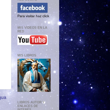
Para visitar haz click
MIS VÍDEOS EN LA
RED
MIS LIBROS
gua
LIBROS AUTOR Y
ENLACES DE
INTERÉS