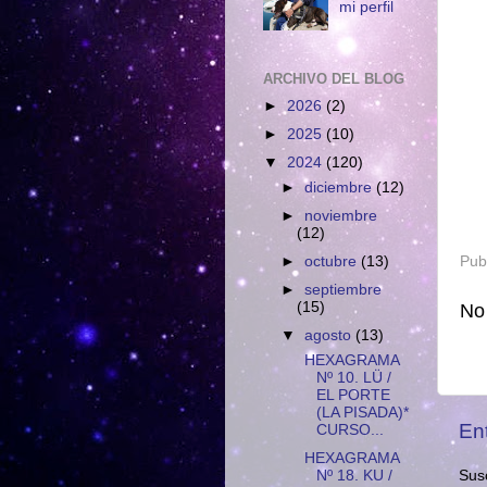
mi perfil
ARCHIVO DEL BLOG
►
2026
(2)
►
2025
(10)
▼
2024
(120)
►
diciembre
(12)
►
noviembre
(12)
Pub
►
octubre
(13)
►
septiembre
(15)
No
▼
agosto
(13)
HEXAGRAMA
Nº 10. LÜ /
EL PORTE
(LA PISADA)*
En
CURSO...
HEXAGRAMA
Susc
Nº 18. KU /