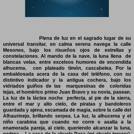
Plena de luz en el sagrado lugar de su
universal transitar, en calma serena navega la calle
Mesones, bajo los risueños ojos de estrellas y
constelaciones. Al mando de la nave, la luna llena
de
blancas velas, entre excelsos humores de encendida
alhucema,
con plateado timón, cascabelea. Por la
embaldosada acera de la casa del teléfono, con su
distintivo indicador y la antigua cochera, bajo los
vidriados guiños de las
marquesinas de
coloridas
tejas, el homérico primo Juan Bravo y su novia, pasean.
La luz de la láctea noche
perfecta, al pie de la sierra,
entre el mar y alto cielo, de piratas y bandoleros
guardada y ajena, escamada de magia, sobre la calle del
Alhaurinejo, brillando serpea. La luz, la alhucema y el
niño carabina que cuando no corre o asalta a la
enamorada pareja, al cielo, queriendo alcanzar la luna,
pedrea… La casa de la abuela Paca (mi abuela tercera),