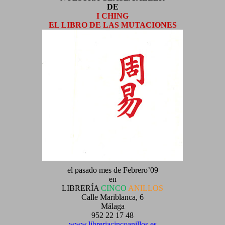
DE
I CHING
EL LIBRO DE LAS MUTACIONES
el pasado mes de Febrero’09
en
LIBRERÍA
CINCO
ANILLOS
Calle Mariblanca, 6
Málaga
952 22 17 48
www.libreriacincoanillos.es