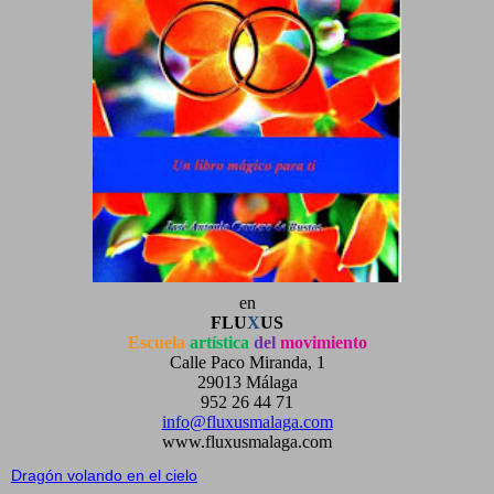
en
FLU
X
US
Escuela
artística
del
movimiento
Calle Paco Miranda, 1
29013 Málaga
952 26 44 71
info@fluxusmalaga.com
www.fluxusmalaga.com
Dragón volando en el cielo