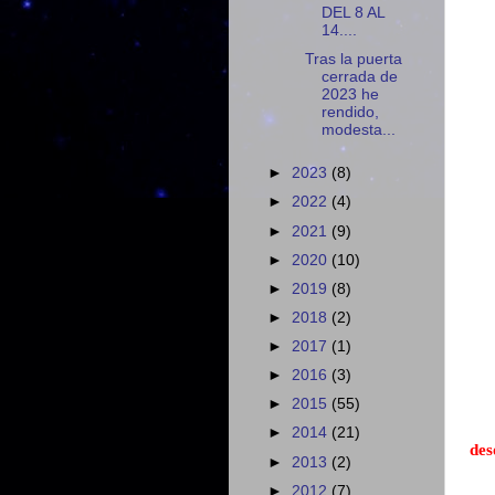
DEL 8 AL
14....
Tras la puerta
cerrada de
2023 he
rendido,
modesta...
►
2023
(8)
►
2022
(4)
►
2021
(9)
►
2020
(10)
►
2019
(8)
►
2018
(2)
►
2017
(1)
►
2016
(3)
►
2015
(55)
►
2014
(21)
des
►
2013
(2)
►
2012
(7)