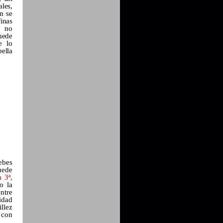
ales,
n se
finas
, no
uede
e lo
bella
ebes
uede
 3ª,
o la
ntre
idad
llez
 con