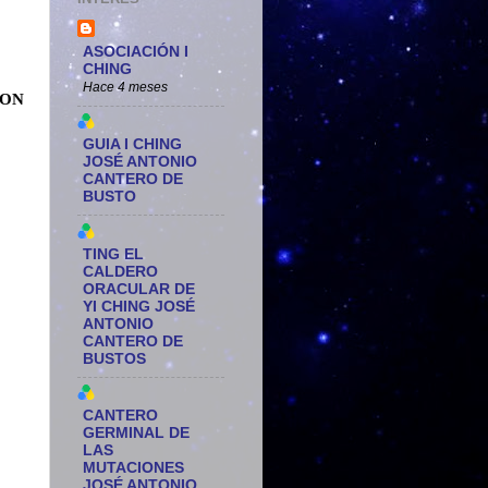
ASOCIACIÓN I
CHING
Hace 4 meses
CON
GUIA I CHING
JOSÉ ANTONIO
CANTERO DE
BUSTO
TING EL
CALDERO
ORACULAR DE
YI CHING JOSÉ
ANTONIO
CANTERO DE
BUSTOS
CANTERO
GERMINAL DE
LAS
MUTACIONES
JOSÉ ANTONIO