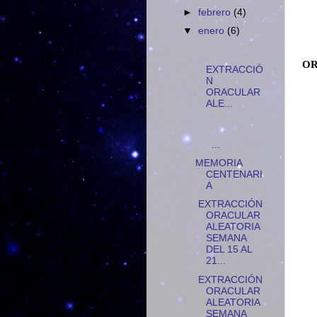
►
febrero
(4)
▼
enero
(6)
OR
EXTRACCIÓ
N
ORACULAR
ALE...
...
MEMORIA
CENTENARI
A
EXTRACCIÓN
ORACULAR
ALEATORIA
SEMANA
DEL 15 AL
21...
EXTRACCIÓN
ORACULAR
ALEATORIA
SEMANA