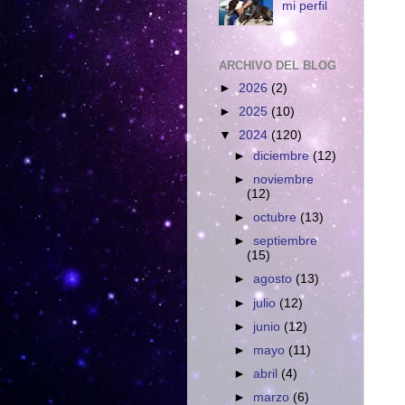
mi perfil
ARCHIVO DEL BLOG
►
2026
(2)
►
2025
(10)
▼
2024
(120)
►
diciembre
(12)
►
noviembre
(12)
►
octubre
(13)
►
septiembre
(15)
►
agosto
(13)
►
julio
(12)
►
junio
(12)
►
mayo
(11)
►
abril
(4)
►
marzo
(6)