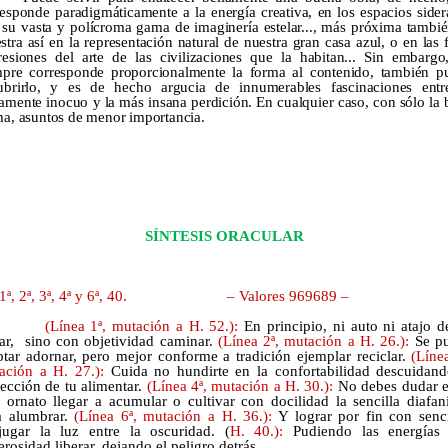
esponde paradigmáticamente a la energía creativa, en los espacios sider
 su vasta y polícroma gama de imaginería estelar..., más próxima tambié
tra así en la representación natural de nuestra gran casa azul, o en las 
resiones del arte de las civilizaciones que la habitan... Sin embargo
mpre corresponde proporcionalmente la forma al contenido, también p
ubrirlo, y es de hecho argucia de innumerables fascinaciones entr
mente inocuo y la más insana perdición. En cualquier caso, con sólo la 
ma, asuntos de menor importancia.
SÍNTESIS ORACULAR
1ª, 2ª, 3ª, 4ª y 6ª, 40.
– Valores 969689 –
(Línea 1ª, mutación a H. 52.):
En principio, ni auto ni atajo d
ar,
sino con objetividad caminar.
(Línea 2ª, mutación a H. 26.):
Se p
ptar adornar, pero mejor conforme a tradición ejemplar reciclar.
(Línea
ación a H. 27.):
Cuida no hundirte en la confortabilidad descuidand
ección de tu alimentar.
(Línea 4ª, mutación a H. 30.):
No debes dudar e
 ornato llegar a acumular o cultivar con docilidad la sencilla diafan
a alumbrar.
(Línea 6ª, mutación a H. 36.):
Y lograr por fin con senci
jugar la luz entre la oscuridad. (
H. 40.):
Pudiendo las energías
rosidad liberar, dejando el peligro detrás.