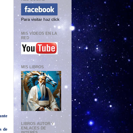
Para visitar haz click
MIS VÍDEOS EN LA
RED
MIS LIBROS
ante
LIBROS AUTOR Y
ENLACES DE
s de
INTERÉS