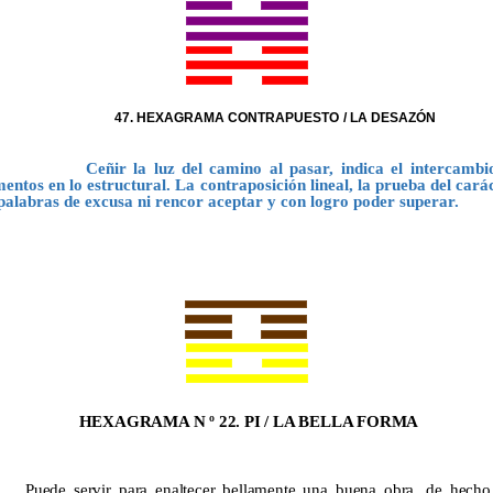
. HEXAGRAMA CONTRAPUESTO / LA DESAZÓN
Ceñir la luz del camino al pasar, indica el intercambi
mentos en lo estructural. La contraposición lineal, la prueba del carác
 palabras de excusa ni rencor aceptar y con logro poder superar.
HEXAGRAMA N º 22. PI / LA BELLA FORMA
Puede servir para enaltecer bellamente una buena obra, de hecho,