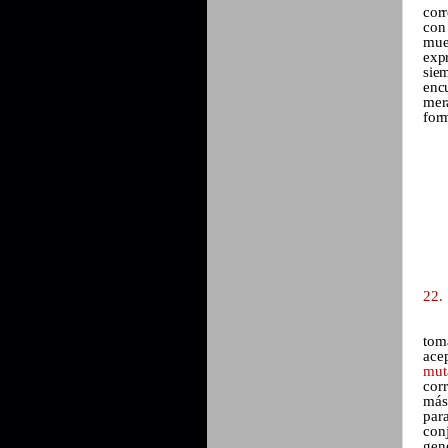
corr
con
mues
exp
sie
enc
mera
for
22. 
tom
ace
mut
corr
más
par
con
gene