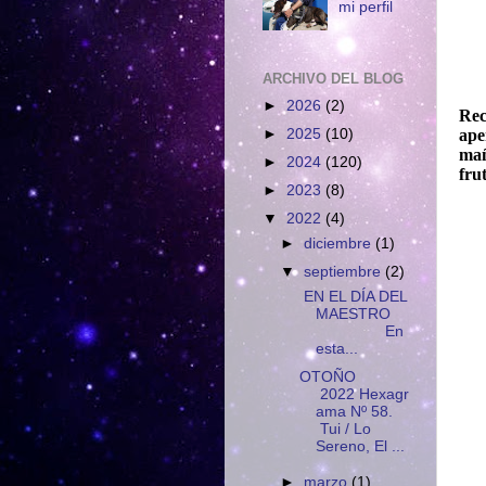
mi perfil
ARCHIVO DEL BLOG
►
2026
(2)
Rec
►
2025
(10)
ape
mañ
►
2024
(120)
fru
►
2023
(8)
▼
2022
(4)
►
diciembre
(1)
▼
septiembre
(2)
EN EL DÍA DEL
MAESTRO
En
esta...
OTOÑO
2022 Hexagr
ama Nº 58.
Tui / Lo
Sereno, El ...
►
marzo
(1)