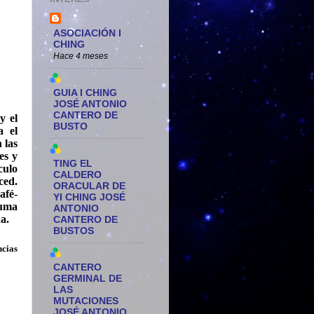
ASOCIACIÓN I
CHING
Hace 4 meses
GUIA I CHING
JOSÉ ANTONIO
CANTERO DE
y el
BUSTO
a el
 las
es y
TING EL
culo
CALDERO
ced.
ORACULAR DE
afé-
YI CHING JOSÉ
puma
ANTONIO
ña.
CANTERO DE
BUSTOS
ncias
CANTERO
GERMINAL DE
LAS
MUTACIONES
JOSÉ ANTONIO