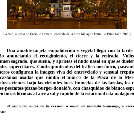
La foto, autoría de Enrique Cantero, procede de la obra Málaga / Estímulo Ético (año 2000).
Una amable tarjeta empalidecida y vegetal llega con la tarde 
ño anunciando el recogimiento, el cierre y la retirada. Volte
umen sagrado, que suena, y aprietas el nudo nasal en que se duelen
ides superciliares. Contrapunteados del tráfico mecánico, paseant
neros configuran la imagen viva del entrevelado y sensual crepús
castañas asadas que nimba el marco de la Plaza de la Mer
abras rientes bajo las rielantes luces húmedas de las farolas, los c
es-pescaítos-pizzas-burger-donald’s, con chasquidos de blanca es
victorias litronas al aire azul y tupido de la estacional cita malague
-Alusión del autor de la versión, a modo de modesto homenaje, a vive
vas-