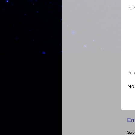
aniv
Pub
No
En
Susc