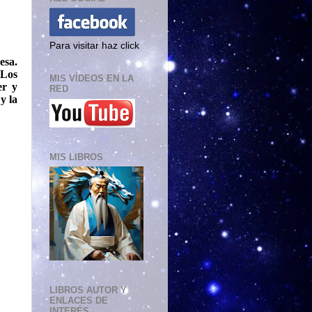
Para visitar haz click
esa.
 Los
MIS VÍDEOS EN LA
er y
RED
y la
MIS LIBROS
LIBROS AUTOR Y
ENLACES DE
INTERÉS