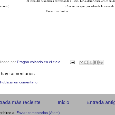
El texto del hexagrama corresponde a Ting / El Caldero Oracular (en su 3
ersario).
-Ambos trabajos proceden de la mano de 
Cantero de Bustos-
licado por
Dragón volando en el cielo
 hay comentarios:
Publicar un comentario
trada más reciente
Inicio
Entrada anti
ribirse a:
Enviar comentarios (Atom)