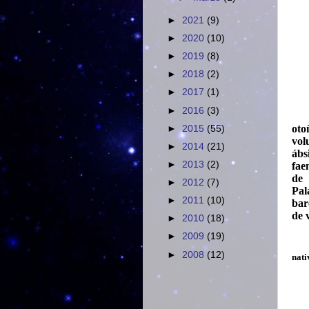
►
2021
(9)
►
2020
(10)
►
2019
(8)
►
2018
(2)
►
2017
(1)
►
2016
(3)
oto
►
2015
(55)
vol
►
2014
(21)
ábs
►
2013
(2)
fae
de 
►
2012
(7)
Pal
►
2011
(10)
bar
de 
►
2010
(18)
►
2009
(19)
►
2008
(12)
nati