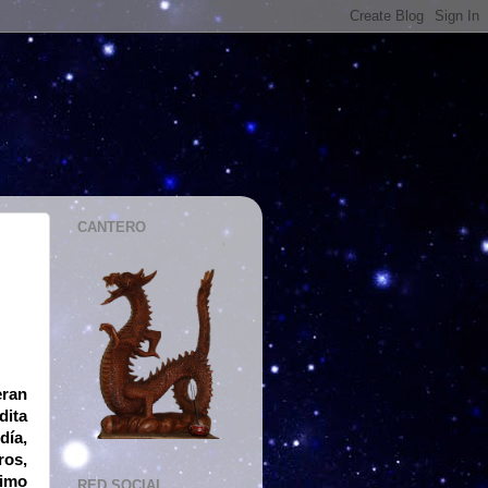
CANTERO
eran
dita
día,
ros,
timo
RED SOCIAL