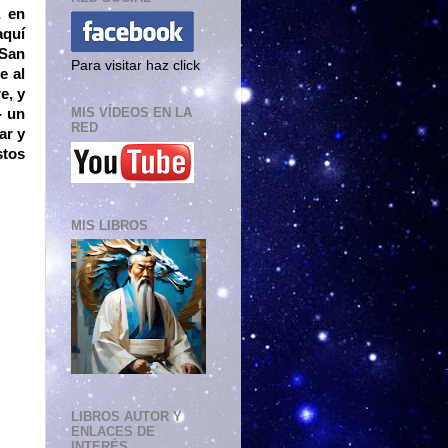
a en
aquí
 San
Para visitar haz click
e al
e, y
MIS VÍDEOS EN LA
- un
RED
ar y
stos
MIS LIBROS
LIBROS AUTOR Y
ENLACES DE
INTERÉS