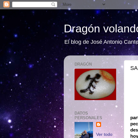
Dragón volando
El blog de José Antonio Cant
DRAGÓN
SA
DATOS
par
PERSONALES
pec
des
Ver todo
hoy