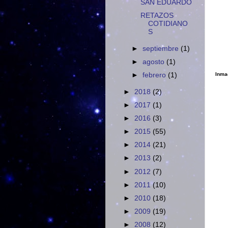
SAN EDUARDO
RETAZOS
COTIDIANO
S
►
septiembre
(1)
►
agosto
(1)
►
febrero
(1)
Inma
►
2018
(2)
►
2017
(1)
►
2016
(3)
►
2015
(55)
►
2014
(21)
►
2013
(2)
►
2012
(7)
►
2011
(10)
►
2010
(18)
►
2009
(19)
►
2008
(12)