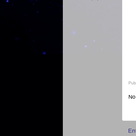
Pub
No
En