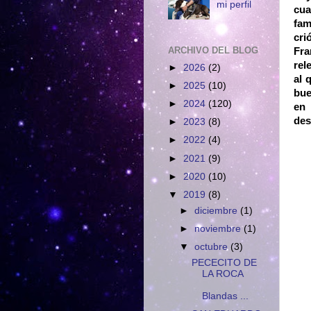
mi perfil
cua
fam
cri
ARCHIVO DEL BLOG
Fra
rel
►
2026
(2)
al 
►
2025
(10)
bue
►
2024
(120)
en 
des
►
2023
(8)
►
2022
(4)
►
2021
(9)
►
2020
(10)
▼
2019
(8)
►
diciembre
(1)
►
noviembre
(1)
▼
octubre
(3)
PECECITO DE
LA ROCA
Blandas ...