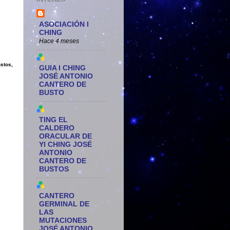
ASOCIACIÓN I
CHING
Hace 4 meses
stos,
GUIA I CHING
JOSÉ ANTONIO
CANTERO DE
BUSTO
TING EL
CALDERO
ORACULAR DE
YI CHING JOSÉ
ANTONIO
CANTERO DE
BUSTOS
CANTERO
GERMINAL DE
LAS
MUTACIONES
JOSÉ ANTONIO