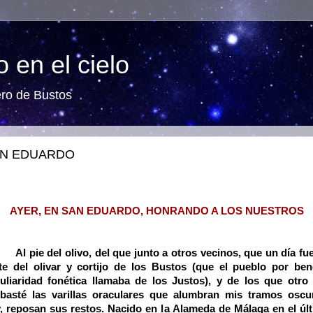
 en el cielo
ero de Bustos
N EDUARDO
AYER, EN SAN EDUARDO, HONRANDO A LOS NUESTROS
Al pie del olivo, del que junto a otros vecinos, que un día fu
te del olivar y cortijo de los Bustos (que el pueblo por ben
uliaridad fonética llamaba de los Justos), y de los que otro 
basté las varillas oraculares que alumbran mis tramos oscu
, reposan sus restos. Nacido en la Alameda de Málaga en el úl