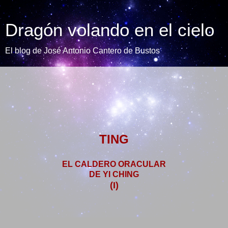
Dragón volando en el cielo
El blog de José Antonio Cantero de Bustos
TING
EL CALDERO ORACULAR
DE YI CHING
(I)